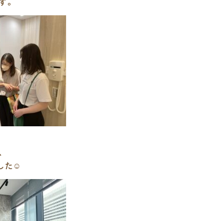
す。
、
た☺️