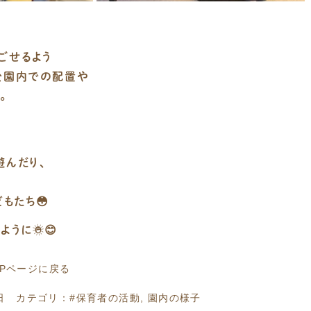
ごせるよう
公園内での配置や
。
遊んだり、
もたち😳
うに☀️😊
OPページに戻る
日
カテゴリ：
#保育者の活動
,
園内の様子