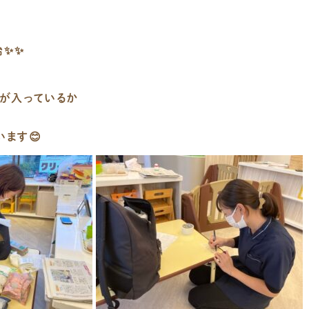
始✨✨
何が入っているか
います😊