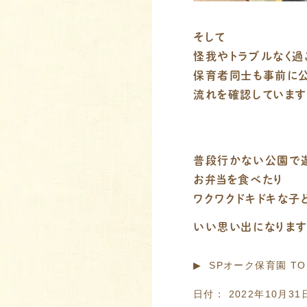
そして
怪我やトラブルなく過
保育者同士も事前に
流れを確認しています
普段行かない公園で
お弁当を食べたり
ワクワクドキドキな子ど
いい思い出になりますよ
▶︎ SPオーク保育園 T
日付：
2022年10月31