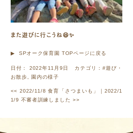
また遊びに行こうね😆✨
▶︎ SPオーク保育園 TOPページに戻る
日付：
2022年11月9日
カテゴリ：
#遊び・
お散歩
,
園内の様子
<<
2022/11/8 食育「さつまいも」
｜
2022/1
1/9 不審者訓練しました
>>