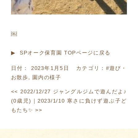
￼
▶︎ SPオーク保育園 TOPページに戻る
日付：
2023年1月5日
カテゴリ：
#遊び・
お散歩
,
園内の様子
<<
2022/12/27 ジャングルジムで遊んだよ♪
(0歳児)
｜
2023/1/10 寒さに負けず遊ぶ子ど
もたち✨
>>