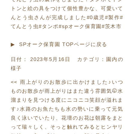
トンと絵の具をつけて個性豊かな、可愛いて
んとう虫さんが完成しました#0歳児#製作#
てんとう虫#タンポ#spオーク保育園#茨木市
▶︎ SPオーク保育園 TOPページに戻る
日付：
2023年5月16日
カテゴリ：
園内の
様子
<<
雨上がりのお散歩に出かけました♪いつ
ものお散歩が雨上がりはまた違う雰囲気🤭水
溜まりを見つける度にニコニコ笑顔が溢れま
す♪水路のお魚たちも水の勢いに乗って元気
良く泳いでいたり、花壇のお花は朝露をまと
って瑞々しく、そっと触れてみるとヒンヤリ