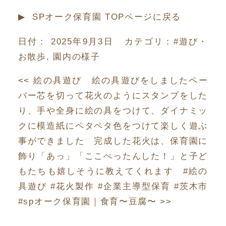
▶︎ SPオーク保育園 TOPページに戻る
日付：
2025年9月3日
カテゴリ：
#遊び・
お散歩
,
園内の様子
<<
絵の具遊び 絵の具遊びをしましたペー
パー芯を切って花火のようにスタンプをした
り、手や全身に絵の具をつけて、ダイナミッ
クに模造紙にペタペタ色をつけて楽しく遊ぶ
事ができました 完成した花火は、保育園に
飾り「あっ️」「ここぺったんした！」と子ど
もたちも嬉しそうに教えてくれます #絵の
具遊び #花火製作 #企業主導型保育 #茨木市
#spオーク保育園
｜
食育〜豆腐〜
>>