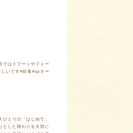
、今ではスプーンやフォー
いです️#給食#spオー
一人ひとりの「はじめて」
りとした関わりを大切に