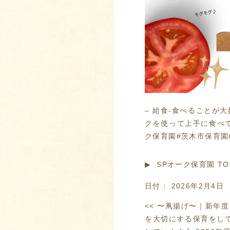
– 給食-食べることが
クを使って上手に食べて
ク保育園#茨木市保育園
▶︎ SPオーク保育園 T
日付：
2026年2月4日
<<
〜凧揚げ〜
｜
新年度
を大切にする保育をし