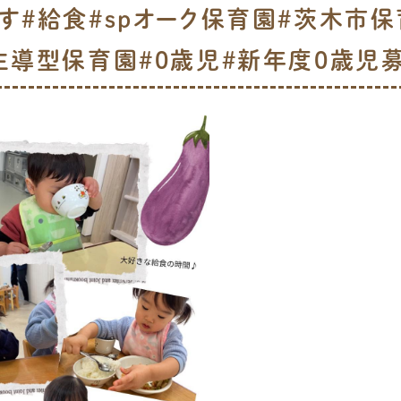
す️#給食#spオーク保育園#茨木市
主導型保育園#0歳児#新年度0歳児