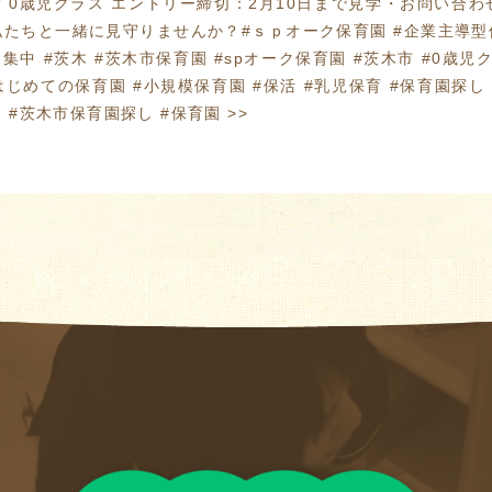
年度 0歳児クラス エントリー締切：2月10日まで見学・お問い合
たちと一緒に見守りませんか？#ｓｐオーク保育園 #企業主導型
募集中 #茨木 #茨木市保育園 #spオーク保育園 #茨木市 #0歳児ク
はじめての保育園 #小規模保育園 #保活 #乳児保育 #保育園探し
 #茨木市保育園探し #保育園
>>