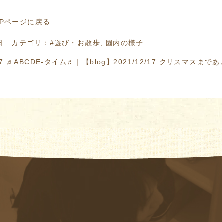
OPページに戻る
日
カテゴリ：
#遊び・お散歩
,
園内の様子
/07 ♬ABCDE-タイム♬
｜
【blog】2021/12/17 クリスマスま