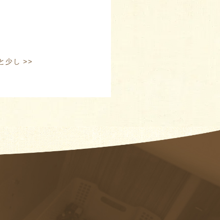
であと少し
>>