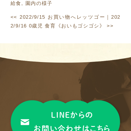
給食
,
園内の様子
<<
2022/9/15 お買い物へレッツゴー
｜
202
2/9/16 0歳児 食育《おいもゴシゴシ》
>>
LINEからの
お問い合わせはこちら