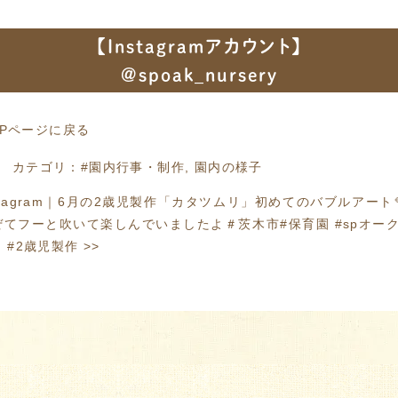
【Instagramアカウント】
@spoak_nursery
OPページに戻る
カテゴリ：
#園内行事・制作
,
園内の様子
agram
｜
6月の2歳児製作「カタツムリ」初めてのバブルアート
てフーと吹いて楽しんでいましたよ＃茨木市#保育園 #spオーク保
 #2歳児製作
>>